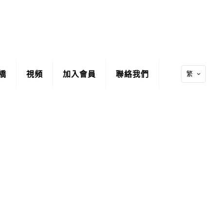
橋
視頻
加入會員
聯絡我們
繁