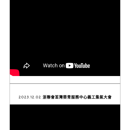
2023.12.02 浙聯會荃灣葵青服務中心義工集氣大會