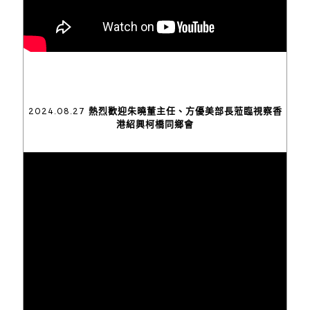
2024.08.27 熱烈歡迎朱曉董主任、方優美部長蒞臨視察香
港紹興柯橋同鄉會