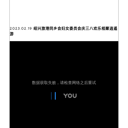
2023.02.19 绍兴旅港同乡会妇女委员会庆三八欢乐相聚逍遥
游